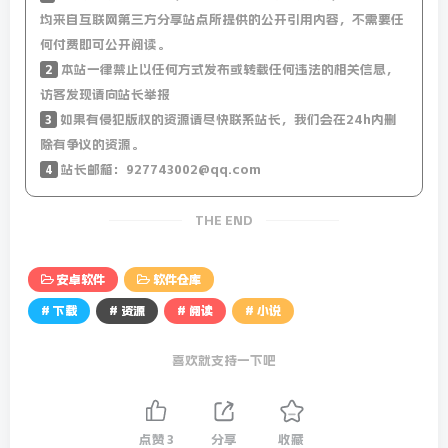
均来自互联网第三方分享站点所提供的公开引用内容，不需要任
何付费即可公开阅读。
2
本站一律禁止以任何方式发布或转载任何违法的相关信息，
访客发现请向站长举报
3
如果有侵犯版权的资源请尽快联系站长，我们会在24h内删
除有争议的资源。
4
站长邮箱：927743002@qq.com
THE END
安卓软件
软件仓库
# 下载
# 资源
# 阅读
# 小说
喜欢就支持一下吧
点赞
3
分享
收藏