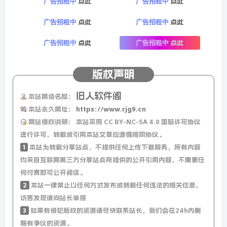
点此
点此
广告招租中
广告招租中
8.洗脸的次数并不是越多越好，最好是一天洗两次，早上起
床后和晚上睡前半小时各一次。因为如果洗的次数太多，会
点此
点此
广告招租中
广告招租中
对皮肤表面的天然油脂保护层造成破坏，甚至导致皮肤干
点此
点此
广告招租中
广告招租中
涩、脱皮。
版权声明
9.普通朝鲜人是不能申请护照的，只有那些需要出国参加运
动会，商务谈判或者专业访问的人员，朝鲜政府才会发给护
旧人软件阁
本站网络名称：
照，而且回国之后就会立即收回。
本站永久网址：
https://www.rjg9.cn
网站侵权说明：
本站采用 CC BY-NC-SA 4.0 国际许可协议
10.银耳汤里煮出来的黏糊糊的东西，并不是胶原蛋白，而是
进行许可，转载或引用本站文章应遵循相同协议。
可溶性膳食纤维。吃多了并不会美白，反而可能让人放屁。
1
本站为转载分享站点，不提供任何上传下载服务，所有内容
均来自互联网第三方分享站点所提供的公开引用内容，不需要任
何付费即可公开阅读。
2
本站一律禁止以任何方式发布或转载任何违法的相关信息，
访客发现请向站长举报
3
如果有侵犯版权的资源请尽快联系站长，我们会在24h内删
除有争议的资源。