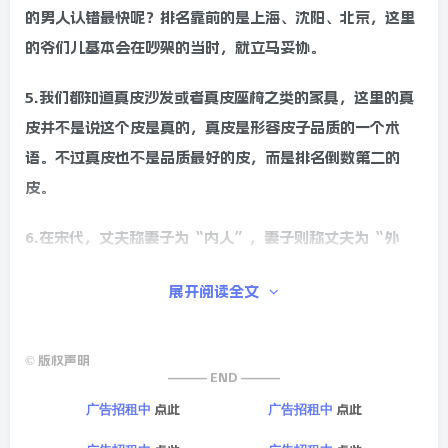
的男人认错最快呢？排名靠前的是上海、沈阳、北京，这里
的爷们儿基本会在吵架的当时，就立马妥协。
5.我们都知道真皮沙发或者真皮座椅之类的家具，这里的真
皮并不是说这个皮是真的，真皮是形容皮子品质的一个术
语。不过真皮也不是品质最好的皮，而是排名倒数第二的
皮。
6.在宋代，丈夫称妻子为“内人”，妻子则称丈夫为“外
人”，而文雅一点的叫法是“外子”。
展开阅读全文
7.奥运会历史上第一枚金牌的获得者是美国人康诺利，他为
了参加运动会，未经学校批准就擅自逃课跑了出来，所以后
©
版权声明
来哈佛大学直接把他除了名。直到其80多岁的时候，才被授
——— END ———
予名誉学位。
点此
点此
广告招租中
广告招租中