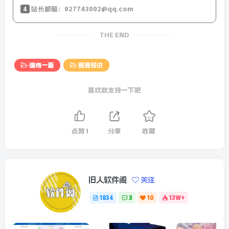
4
站长邮箱：927743002@qq.com
THE END
值得一看
涨涨知识
喜欢就支持一下吧
点赞
1
分享
收藏
旧人软件阁
关注
1834
3
10
13W+