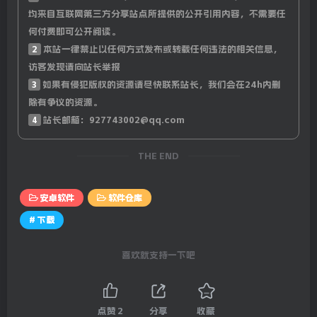
均来自互联网第三方分享站点所提供的公开引用内容，不需要任
何付费即可公开阅读。
2
本站一律禁止以任何方式发布或转载任何违法的相关信息，
访客发现请向站长举报
3
如果有侵犯版权的资源请尽快联系站长，我们会在24h内删
除有争议的资源。
4
站长邮箱：927743002@qq.com
THE END
安卓软件
软件仓库
# 下载
喜欢就支持一下吧
点赞
2
分享
收藏