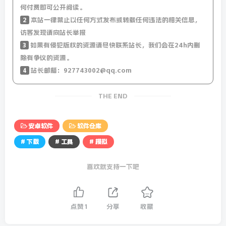
何付费即可公开阅读。
2
本站一律禁止以任何方式发布或转载任何违法的相关信息，
访客发现请向站长举报
3
如果有侵犯版权的资源请尽快联系站长，我们会在24h内删
除有争议的资源。
4
站长邮箱：927743002@qq.com
THE END
安卓软件
软件仓库
# 下载
# 工具
# 模拟
喜欢就支持一下吧
点赞
1
分享
收藏