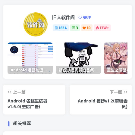
旧人软件阁
关注
1834
3
10
13W+
Android 海鸥加速器v6.6.3(解锁会员)
螺丝式插入模拟器第5代/NejicomiSimulator.Vol.5.v1.0.2
上一篇
下一篇
Android 名称生成器
Android 摘抄v1.2(解锁会
v1.6.0(去除广告)
员)
相关推荐