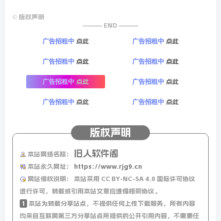
©
版权声明
——— END ———
点此
点此
广告招租中
广告招租中
点此
点此
广告招租中
广告招租中
点此
点此
广告招租中
广告招租中
点此
点此
广告招租中
广告招租中
版权声明
旧人软件阁
本站网络名称：
本站永久网址：
https://www.rjg9.cn
网站侵权说明：
本站采用 CC BY-NC-SA 4.0 国际许可协议
进行许可，转载或引用本站文章应遵循相同协议。
1
本站为转载分享站点，不提供任何上传下载服务，所有内容
均来自互联网第三方分享站点所提供的公开引用内容，不需要任