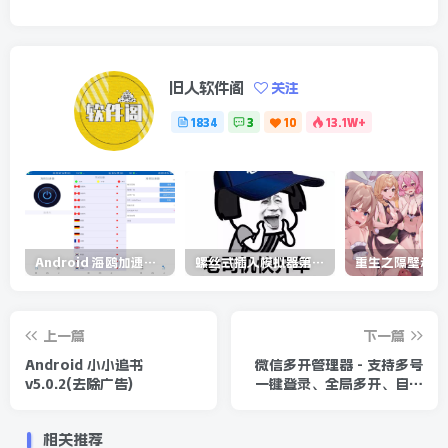
旧人软件阁
关注
1834
3
10
13.1W+
Android 海鸥加速器v6.6.3(解锁会员)
螺丝式插入模拟器第5代/NejicomiSimulator.Vol.5.v1.0.2
上一篇
下一篇
Android 小小追书
微信多开管理器 - 支持多号
v5.0.2(去除广告)
一键登录、全局多开、自启
动登录、防撤回
相关推荐