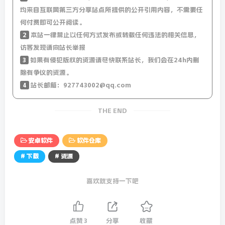
均来自互联网第三方分享站点所提供的公开引用内容，不需要任
何付费即可公开阅读。
2
本站一律禁止以任何方式发布或转载任何违法的相关信息，
访客发现请向站长举报
3
如果有侵犯版权的资源请尽快联系站长，我们会在24h内删
除有争议的资源。
4
站长邮箱：927743002@qq.com
THE END
安卓软件
软件仓库
# 下载
# 资源
喜欢就支持一下吧
点赞
3
分享
收藏