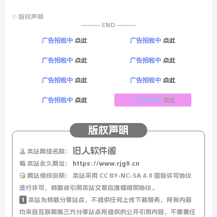
©
版权声明
——— END ———
点此
点此
广告招租中
广告招租中
点此
点此
广告招租中
广告招租中
点此
点此
广告招租中
广告招租中
点此
点此
广告招租中
广告招租中
版权声明
旧人软件阁
本站网络名称：
本站永久网址：
https://www.rjg9.cn
网站侵权说明：
本站采用 CC BY-NC-SA 4.0 国际许可协议
进行许可，转载或引用本站文章应遵循相同协议。
1
本站为转载分享站点，不提供任何上传下载服务，所有内容
均来自互联网第三方分享站点所提供的公开引用内容，不需要任