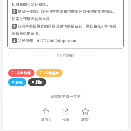
何付费即可公开阅读。
2
本站一律禁止以任何方式发布或转载任何违法的相关信息，
访客发现请向站长举报
3
如果有侵犯版权的资源请尽快联系站长，我们会在24h内删
除有争议的资源。
4
站长邮箱：927743002@qq.com
THE END
安卓软件
软件仓库
# 影视
# 剧集
喜欢就支持一下吧
点赞
3
分享
收藏