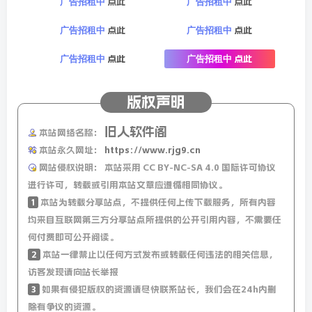
点此
点此
广告招租中
广告招租中
12、美媒：民调显示94%德国人不会买特斯拉，马斯克争议
点此
点此
广告招租中
广告招租中
言行成重要原因；美国滞留9个月宇航员启程回地球；
点此
点此
广告招租中
广告招租中
13、美媒：特朗普称肯尼迪遇刺案约8万页文件将公布，其
版权声明
侄曾称CIA参与谋杀；特朗普宣称将立即授权用“优质清洁
的”煤炭生产能源；
旧人软件阁
本站网络名称：
本站永久网址：
https://www.rjg9.cn
14、外媒：特朗普与普京通电话，讨论俄美关系正常化、乌
网站侵权说明：
本站采用 CC BY-NC-SA 4.0 国际许可协议
克兰问题等；美国将退出起诉调查俄侵略乌罪行；
进行许可，转载或引用本站文章应遵循相同协议。
1
本站为转载分享站点，不提供任何上传下载服务，所有内容
15、外媒：以军18日袭击加沙地带，已致至少412人死亡，
均来自互联网第三方分享站点所提供的公开引用内容，不需要任
另有500多人受伤，死者中有超过100名儿童，白宫称以方征
何付费即可公开阅读。
2
本站一律禁止以任何方式发布或转载任何违法的相关信息，
求过美国的意见；
访客发现请向站长举报
3
如果有侵犯版权的资源请尽快联系站长，我们会在24h内删
【微语】每一次的坎坷都是前行路上的一个转弯，不是终
除有争议的资源。