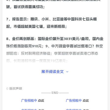
破，首试获得圆满成功；
7、报告显示：腾讯、小米、比亚迪等中国科技七巨头崛
起，市值超越美国七雄，迎来新格局；
8、金价再创新高：国际金价飙升至3031美元/盎司，国内金
饰价格涨到每克910元；9、中方调查李嘉诚出售港口？外交
部回应：反对利用经济胁迫；李家超就李嘉诚卖港口表态
后，长和港股市值一度蒸发78亿港元；
展开阅读全文
10、联合国：H5N1禽流感的迅速传播已达前所未有规模，
或严重影响各国粮食安全；世卫总干事：美国削减资金或致
超1000万新增艾滋病感染病例；
©
版权声明
——— END ———
11、美媒：哈佛大学宣布决定为所有家庭年收入20万美元或
点此
点此
广告招租中
广告招租中
以下的学生免除学费；