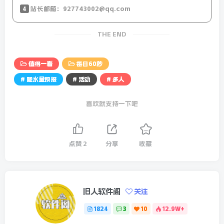
点，而是成长的开始。
4
站长邮箱：927743002@qq.com
全国降水量预报-24小时预报图
THE END
值得一看
每日60秒
# 降水量预报
# 活动
# 多人
喜欢就支持一下吧
点赞
2
分享
收藏
旧人软件阁
关注
1824
3
10
12.9W+