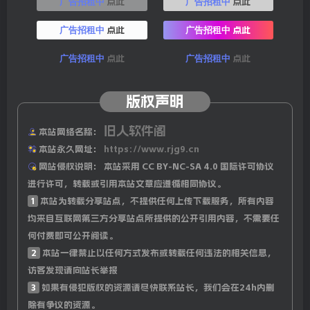
升；
点此
点此
广告招租中
广告招租中
点此
点此
广告招租中
广告招租中
10、台媒：继台当局”封杀”暨大等3所大陆高校后，又有7
所大陆高校被台禁止交流，称台科技关键技术会有”被窃取
点此
点此
广告招租中
广告招租中
的风险；
版权声明
11、俄国防部：乌克兰无人机袭击”土耳其溪”天然气管道
旧人软件阁
相关设施。俄土外长就相关事件通电话后，俄方称：将采取
本站网络名称：
本站永久网址：
https://www.rjg9.cn
行动；
网站侵权说明：
本站采用 CC BY-NC-SA 4.0 国际许可协议
进行许可，转载或引用本站文章应遵循相同协议。
12、史上最大”乌龙指”！花旗误将81万亿美元计入客户账
1
本站为转载分享站点，不提供任何上传下载服务，所有内容
户，足以收购整个美国股市，金额是马斯克全部资产的200
均来自互联网第三方分享站点所提供的公开引用内容，不需要任
多倍，90分钟后才发现；
何付费即可公开阅读。
2
本站一律禁止以任何方式发布或转载任何违法的相关信息，
13、俄外交部：俄美已确定步骤允许外交机构资金流动畅
访客发现请向站长举报
通，俄方建议美方考虑恢复直飞航班的可能性；
3
如果有侵犯版权的资源请尽快联系站长，我们会在24h内删
除有争议的资源。