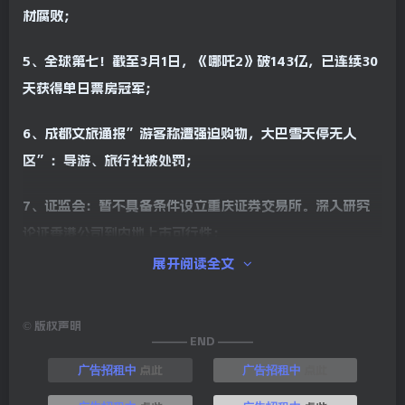
材腐败；
5、全球第七！截至3月1日，《哪吒2》破143亿，已连续30
天获得单日票房冠军；
6、成都文旅通报”游客称遭强迫购物，大巴雪天停无人
区”：导游、旅行社被处罚；
7、证监会：暂不具备条件设立重庆证券交易所。深入研究
论证香港公司到内地上市可行性；
展开阅读全文
8、深圳交警：对电动自行车等非机动车维持原有限行措
施，为期半年；
©
版权声明
——— END ———
9、国家统计局：2月份制造业采购经理指数(PMI)为
点此
点此
广告招租中
广告招租中
50.2%，比上月上升1.1个百分点，制造业景气水平明显回