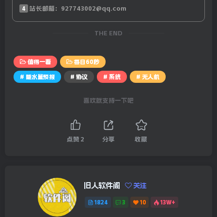
14、特朗普与泽连斯基爆发激烈争吵，矿产协议未签署，欧
4
站长邮箱：927743002@qq.com
洲多国领导人声援乌克兰。当地3月1日，泽连斯基已经抵达
THE END
伦敦，将与英国首相斯塔默会面；美国国务院：终止对乌克
兰电网恢复工作的支持；
值得一看
每日60秒
15、外媒：绕过国会，特朗普政府批准近30亿美元武器的大
# 降水量预报
# 协议
# 系统
# 无人机
规模交易；
喜欢就支持一下吧
【微语】让父母晚年幸福，而不是忧心忡忡；让孩子快乐成
长，而不是担惊受怕；让自己余生自由，而不是随波逐流。
点赞
2
分享
收藏
——这就是努力的意义
全国降水量预报-24小时预报图
旧人软件阁
关注
1824
3
10
13W+