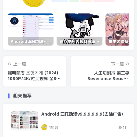
AFCFC62C
Android 海鸥加速器v6.6.3(解锁会员)
螺丝式插入模拟器第5代/NejicomiSimulator.Vol.5.v1.0.2
上一篇
下一篇
照明商店 조명가게 (2024)
人生切割术 第二季
1080P/4K/杜比视界 全8集
Severance Season
47.2GB
2 (2025) 1080P/4K 全10
集
相关推荐
Android 亚托动漫v9.9.9.9.9.9(去除广告)
1年前
41