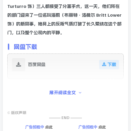
Turturro 饰）三人都接受了分离手术，这一天，他们所在
的部门迎来了一位名叫海莉（布丽特·洛薇尔 Britt Lower
饰）的新同事，她身上的反叛气质打破了长久萦绕在这个部
门，以及整个公司内的平静。
网盘下载
百度网盘
下载
展开阅读全文
迅雷网盘
下载
©
版权声明
——— END ———
夸克网盘
下载
点此
点此
广告招租中
广告招租中