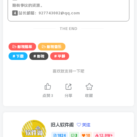
除有争议的资源。
4
站长邮箱：927743002@qq.com
磁力链接
magnet:?
THE END
xt=urn:btih:9317F7492039F3CEC4D277A7E133165FD
DF8439B
影视推荐
影视音乐
# 下载
# 影视
# 平静
magnet:?
xt=urn:btih:B6EA05B102C9C3E53FEF855B94CCBC01
喜欢就支持一下吧
FC293AF2
magnet:?
点赞
3
分享
收藏
xt=urn:btih:03B8F1E14BD6BFFB471655DC24D1E9793
4F1C574
旧人软件阁
关注
magnet:?
1824
3
10
12.9W+
xt=urn:btih:F06C87D817F7527B5C5E0FC6FE925DD3