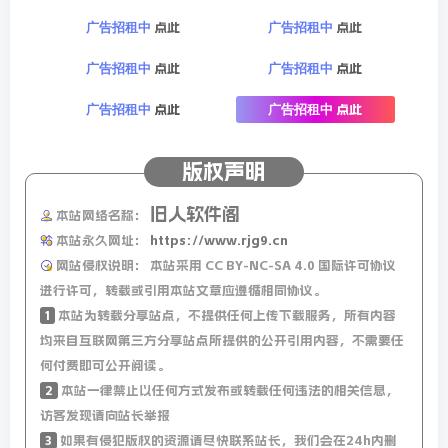
点此
点此
广告招租中
广告招租中
点此
点此
广告招租中
广告招租中
阿里网盘
下载
点此
点此
广告招租中
广告招租中
版权声明
阿里网盘
下载
旧人软件阁
本站网络名称：
本站永久网址：
https://www.rjg9.cn
网站侵权说明：
本站采用 CC BY-NC-SA 4.0 国际许可协议
进行许可，转载或引用本站文章应遵循相同协议。
115网盘
下载
1
本站为转载分享站点，不提供任何上传下载服务，所有内容
均来自互联网第三方分享站点所提供的公开引用内容，不需要任
何付费即可公开阅读。
2
本站一律禁止以任何方式发布或转载任何违法的相关信息，
夸克网盘
下载
访客发现请向站长举报
3
如果有侵犯版权的资源请尽快联系站长，我们会在24h内删