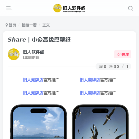
首页
值得一看
正文
𝙎𝙝𝙖𝙧𝙚｜小众高级感壁纸
旧人软件阁
关注
1年前更新
0
30
1
官方推广
官方推广
旧人潮牌店
旧人潮牌店
官方推广
官方推广
旧人潮牌店
旧人潮牌店