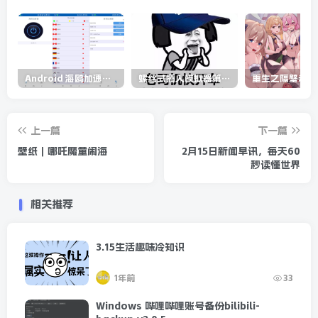
下载链接
Android 海鸥加速器v6.6.3(解锁会员)
螺丝式插入模拟器第5代/NejicomiSimulator.Vol.5.v1.0.2
此处内容已隐藏，请评论后刷新页面查看.
上一篇
下一篇
壁纸｜哪吒魔童闹海
2月15日新闻早讯，每天60
秒读懂世界
相关推荐
3.15生活趣味冷知识
1年前
33
Windows 哔哩哔哩账号备份bilibili-