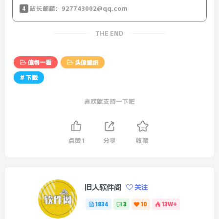
4
站长邮箱：927743002@qq.com
THE END
值得一看
头像壁纸
# 下载
喜欢就支持一下吧
点赞
1
分享
收藏
旧人软件阁
关注
1834
3
10
13W+