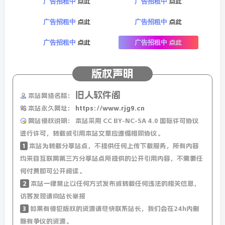
点此
点此
广告招租中
广告招租中
点此
点此
广告招租中
广告招租中
点此
点此
广告招租中
广告招租中
版权声明
旧人软件阁
本站网络名称：
本站永久网址：
https://www.rjg9.cn
网站侵权说明：
本站采用 CC BY-NC-SA 4.0 国际许可协议
进行许可，转载或引用本站文章应遵循相同协议。
1
本站为转载分享站点，不提供任何上传下载服务，所有内容
均来自互联网第三方分享站点所提供的公开引用内容，不需要任
何付费即可公开阅读。
2
本站一律禁止以任何方式发布或转载任何违法的相关信息，
访客发现请向站长举报
3
如果有侵犯版权的资源请尽快联系站长，我们会在24h内删
除有争议的资源。