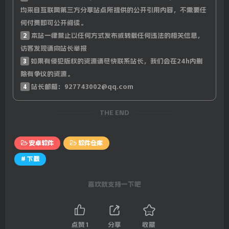
均来自互联网第三方分享站点所提供的公开引用内容，不需要任
何付费即可公开阅读。
2
本站一律禁止以任何方式发布或转载任何违法的相关信息，
访客发现请向站长举报
3
如果有侵犯版权的资源请尽快联系站长，我们会在24h内删
除有争议的资源。
4
站长邮箱：927743002@qq.com
THE END
安卓软件
软件仓库
# 下载
喜欢就支持一下吧
点赞
1
分享
收藏