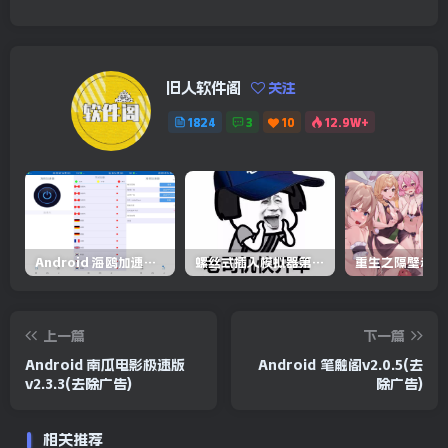
旧人软件阁
关注
1824
3
10
12.9W+
Android 海鸥加速器v6.6.3(解锁会员)
螺丝式插入模拟器第5代/NejicomiSimulator.Vol.5.v1.0.2
上一篇
下一篇
Android 南瓜电影极速版
Android 笔触阁v2.0.5(去
v2.3.3(去除广告)
除广告)
相关推荐