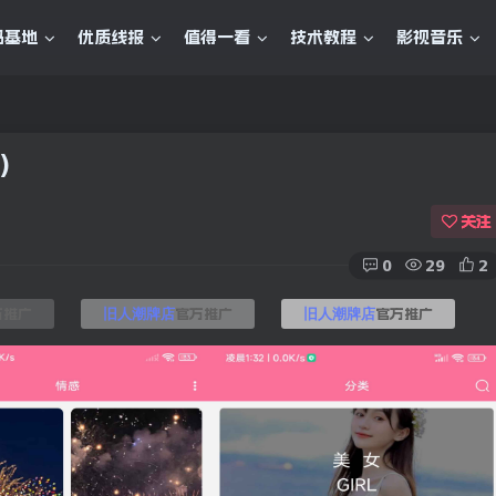
码基地
优质线报
值得一看
技术教程
影视音乐
)
关注
0
29
2
方推广
官方推广
官方推广
旧人潮牌店
旧人潮牌店