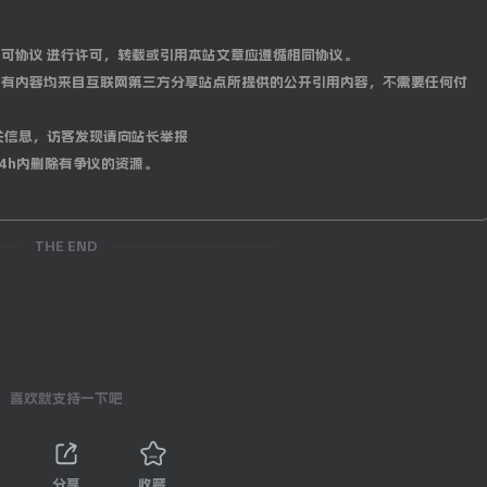
0 国际许可协议 进行许可，转载或引用本站文章应遵循相同协议。
有内容均来自互联网第三方分享站点所提供的公开引用内容，不需要任何付
关信息，访客发现请向站长举报
4h内删除有争议的资源。
THE END
喜欢就支持一下吧
分享
收藏