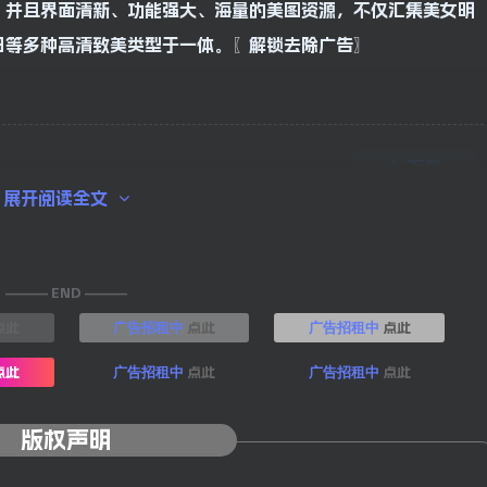
。并且界面清新、功能强大、海量的美图资源，不仅汇集美女明
日等多种高清致美类型于一体。〖解锁去除广告〗
下载
展开阅读全文
——— END ———
点此
点此
点此
广告招租中
广告招租中
点此
点此
点此
广告招租中
广告招租中
版权声明