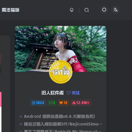
魔法猫咪
旧人软件阁
关注
1824
3
10
12.9W+
Android 海鸥加速器v6.6.3(解锁会员)
螺丝式插入模拟器第5代/NejicomiSimulator.Vol.5.v1.0.2
重生之隔壁老王/Rebirth.Mr.Wang.v10032020