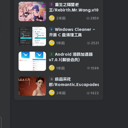
重生之隔壁老
3
王/Rebirth.Mr.Wang.v10032020
2年前
2850
Windows Cleaner –
4
开源 C 盘清理工具
1年前
2521
Android 海鸥加速器
5
v7.0.1(解锁会员)
1年前
1599
极品采花
6
郎/Romantic.Escapades.v1.2.1
2年前
1422