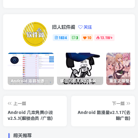
旧人软件阁
关注
1834
3
10
13.1W+
Android 海鸥加速器v6.6.3(解锁会员)
螺丝式插入模拟器第5代/NejicomiSimulator.Vol.5.v1.0.2
上一篇
下一篇
Android 几本免费小说
Android 酷漫星v2.1.17(去
v2.5.3(解锁会员 /广告)
除广告)
相关推荐