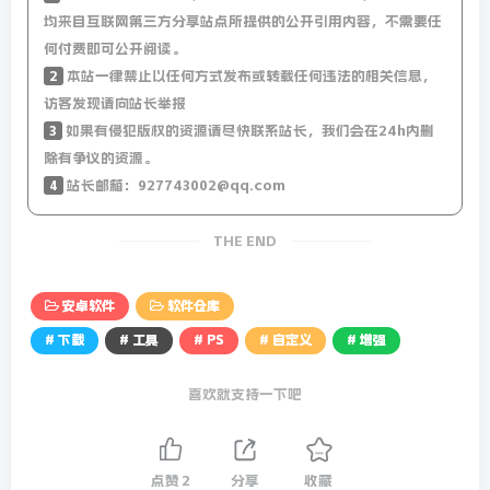
均来自互联网第三方分享站点所提供的公开引用内容，不需要任
何付费即可公开阅读。
2
本站一律禁止以任何方式发布或转载任何违法的相关信息，
访客发现请向站长举报
3
如果有侵犯版权的资源请尽快联系站长，我们会在24h内删
除有争议的资源。
4
站长邮箱：927743002@qq.com
THE END
安卓软件
软件仓库
# 下载
# 工具
# PS
# 自定义
# 增强
喜欢就支持一下吧
点赞
2
分享
收藏