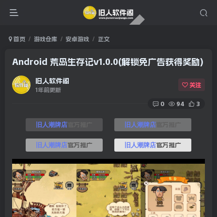
首页
游戏仓库
安卓游戏
正文
Android 荒岛生存记v1.0.0(解锁免广告获得奖励)
旧人软件阁
关注
1年前更新
0
94
3
官方推广
官方推广
旧人潮牌店
旧人潮牌店
官方推广
官方推广
旧人潮牌店
旧人潮牌店