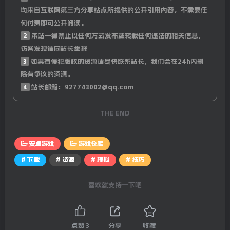
均来自互联网第三方分享站点所提供的公开引用内容，不需要任
何付费即可公开阅读。
2
本站一律禁止以任何方式发布或转载任何违法的相关信息，
访客发现请向站长举报
3
如果有侵犯版权的资源请尽快联系站长，我们会在24h内删
除有争议的资源。
4
站长邮箱：927743002@qq.com
THE END
安卓游戏
游戏仓库
# 下载
# 资源
# 模拟
# 技巧
喜欢就支持一下吧
点赞
3
分享
收藏