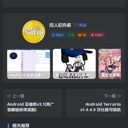
旧人软件阁
关注
1834
3
10
13W+
Android 海鸥加速器v6.6.3(解锁会员)
螺丝式插入模拟器第5代/NejicomiSimulator.Vol.5.v1.0.2
上一篇
下一篇
Android 忍者岚v3.1(免广
Android Terraria
告解锁获得奖励)
v1.4.4.9 汉化版可联机
相关推荐