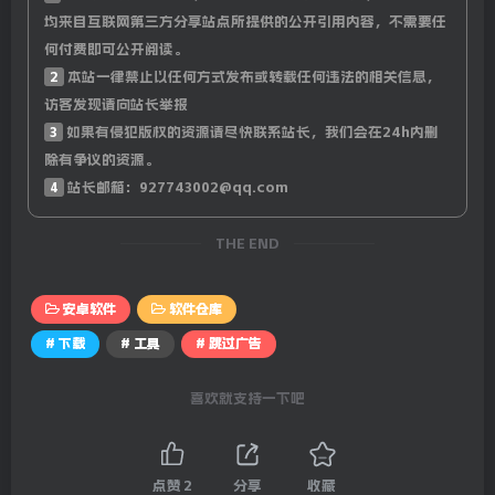
均来自互联网第三方分享站点所提供的公开引用内容，不需要任
何付费即可公开阅读。
2
本站一律禁止以任何方式发布或转载任何违法的相关信息，
访客发现请向站长举报
3
如果有侵犯版权的资源请尽快联系站长，我们会在24h内删
除有争议的资源。
4
站长邮箱：927743002@qq.com
THE END
安卓软件
软件仓库
# 下载
# 工具
# 跳过广告
喜欢就支持一下吧
点赞
2
分享
收藏