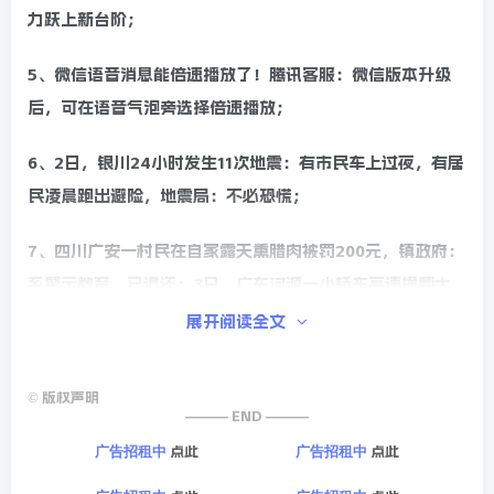
力跃上新台阶；
5、微信语音消息能倍速播放了！腾讯客服：微信版本升级
后，可在语音气泡旁选择倍速播放；
6、2日，银川24小时发生11次地震：有市民车上过夜，有居
民凌晨跑出避险，地震局：不必恐慌；
7、四川广安一村民在自家露天熏腊肉被罚200元，镇政府：
系警示教育，已退还；3日，广东河源一小轿车高速撞翻大
货车后”解体”，警方通报：致1死2伤；
展开阅读全文
8、北京：旅行社组织研学旅游严禁打着清华北大等名校旗
©
版权声明
号收客；
——— END ———
点此
点此
广告招租中
广告招租中
9、3日，香港飞釜山一客机起落架故障，复飞后安全降落，