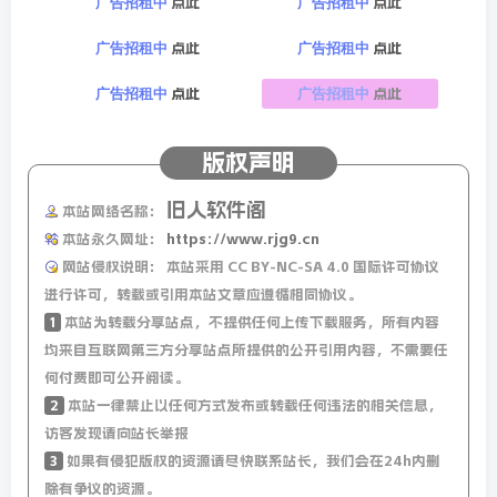
机型为空客321；
点此
点此
广告招租中
广告招租中
点此
点此
广告招租中
广告招租中
10、外媒：美军卡尔文森航母打击群再次进入南海；外媒：
菲律宾总统将副总统莎拉·杜特尔特”逐出国安会”；
点此
点此
广告招租中
广告招租中
11、拜登正式否决日本制铁公司149亿美元收购美国钢铁公
版权声明
司，称会对美国的国家安全构成风险；
旧人软件阁
本站网络名称：
12、3日，尹锡悦躲在总统官邸内”逃脱”了首次逮捕，韩
本站永久网址：
https://www.rjg9.cn
媒：动员支持者是他最后挣扎；韩媒：布林肯将6日访问韩
网站侵权说明：
本站采用 CC BY-NC-SA 4.0 国际许可协议
进行许可，转载或引用本站文章应遵循相同协议。
国，系”尹锡悦被弹劾以来首次”；
1
本站为转载分享站点，不提供任何上传下载服务，所有内容
均来自互联网第三方分享站点所提供的公开引用内容，不需要任
13、美商务部再借”国家安全”，考虑禁止中国无人机进入
何付费即可公开阅读。
美国，外交部：反对美方泛化国家安全概念；
2
本站一律禁止以任何方式发布或转载任何违法的相关信息，
访客发现请向站长举报
14、俄常驻联合国代表：德国日本永远不会获得联合国安理
3
如果有侵犯版权的资源请尽快联系站长，我们会在24h内删
会常任理事国席位；
除有争议的资源。